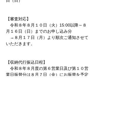
日（日）
【審査対応】
　令和８年８月１０日（火）15:00以降～８
月１６日（日）までのお申し込み分
　→８月１７日（月）より順次ご通知させて
いただきます。
【収納代行振込日程】
　令和８年８月度の第６営業日及び第１０営
業日振替分は８月７日（金）にお振替を予定
しております。
期間中はご不便・ご迷惑をおかけいたします
が、何卒ご理解賜りますようお願い申し上げ
ます。
©2025
Rent Yell
Co.,Ltd,
プライバシーポリシー
反社会的勢力基本方針