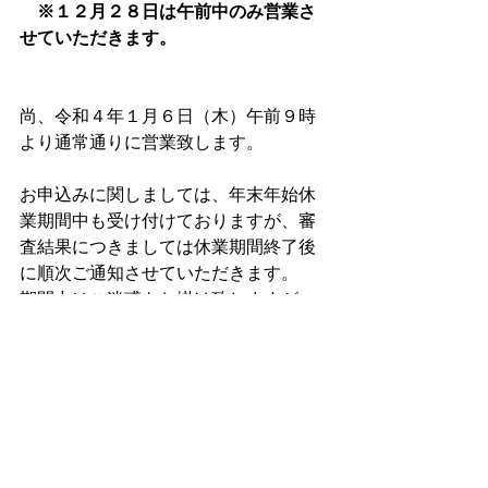
　※１２月２８日は午前中のみ営業さ
せていただきます。
尚、令和４年１月６日（木）午前９時
より通常通りに営業致します。
お申込みに関しましては、年末年始休
業期間中も受け付けておりますが、審
査結果につきましては休業期間終了後
に順次ご通知させていただきます。
期間中はご迷惑をお掛け致しますが、
何卒ご了承の程、宜しくお願い申し上
げます。
新年も変わらぬ御愛顧のほど、宜しく
お願い申し上げます。
©2025
Rent Yell
Co.,Ltd,